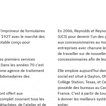
u'imprimeur de formulaires
En 2006, Reynolds et Reyno
en 1927 avec le marché des
(UCS) pour devenir l'un des
ptable conçu pour
aux concessionnaires au mon
entreprises avec chacune leu
de travailler sur de nouvelle
es premiers services
concessionnaires afin de leu
 Dans les années 70 c'est
mme agence de traitement
Elle emploie aujourd'hui da
hebdomadaires des
social est situé à Dayton, O
Collège Station, Texas, et C
possède des bureaux au Can
nt offert aux
France. C'est à partir de t
complet couvrant tous les
à donner les meilleurs syst
étachées, de l'atelier et de
entier.